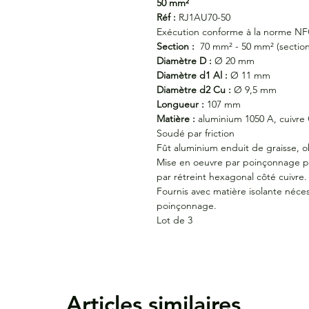
50 mm²
Réf :
RJ1AU70-50
Exécution conforme à la norme NF
Section :
70 mm² - 50 mm² (section
Diamètre D :
Ø 20 mm
Diamètre d1 Al :
Ø 11 mm
Diamètre d2 Cu :
Ø 9,5 mm
Longueur :
107 mm
Matière :
aluminium 1050 A, cuivre
Soudé par friction
Fût aluminium enduit de graisse, 
Mise en oeuvre par poinçonnage pr
par rétreint hexagonal côté cuivre.
Fournis avec matière isolante néc
poinçonnage.
Lot de 3
Articles similaires