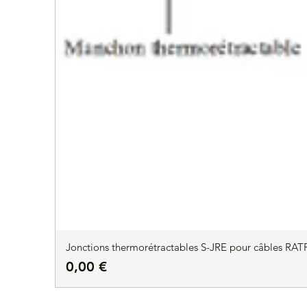
Jonctions thermorétractables S-JRE pour câbles RATP
Prix
0,00 €