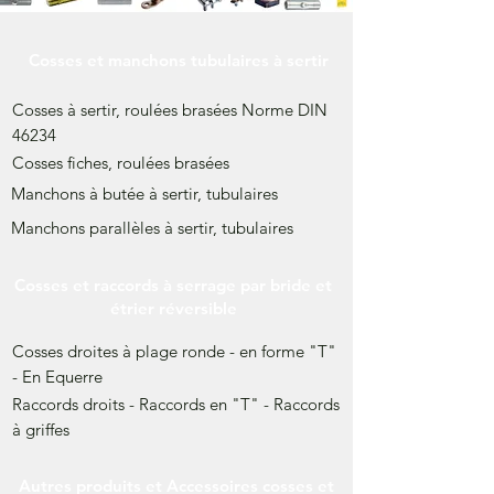
Cosses et manchons tubulaires à sertir
Cosses à sertir, roulées brasées Norme DIN
46234
Cosses fiches, roulées brasées
Manchons à butée à sertir, tubulaires
Manchons parallèles à sertir, tubulaires
Cosses et raccords à serrage par bride et
étrier réversible
Cosses droites à plage ronde - en forme "T"
- En Equerre
Raccords droits - Raccords en "T" - Raccords
à griffes
Autres produits et Accessoires cosses et