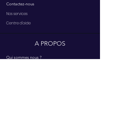
Contactez-nous
Nos services
Centre d'aide
A PROPOS
Qui sommes nous ?
Présentation
Partenaires
RESSOURCES
Offres & Promotions
Livraisons