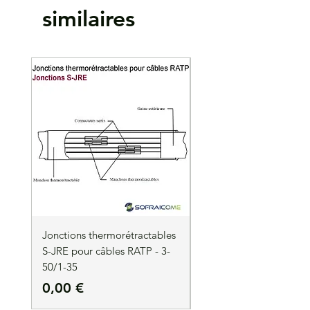
Entrée du fût "easy entry system"
similaires
Isolant PA auto extinguible UL 94-VO
Température d'utilisation : 75 °C
Lot de 100
Jonctions thermorétractables
Jonctions thermorétrac
S-JRE pour câbles RATP - 3-
S-JRE pour câbles RATP
50/1-35
35/1-50
Prix
Prix
0,00 €
0,00 €