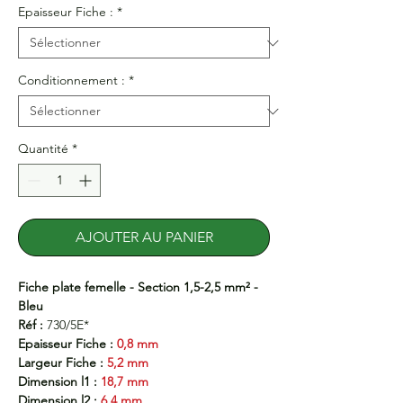
Epaisseur Fiche :
*
Conditionnement :
*
Quantité
*
AJOUTER AU PANIER
Fiche plate femelle - Section 1,5-2,5 mm² -
Bleu
Réf :
730/5E*
Epaisseur Fiche :
0,8 mm
Largeur Fiche :
5,2 mm
Dimension l1 :
18,7 mm
Dimension l2 :
6,4 mm