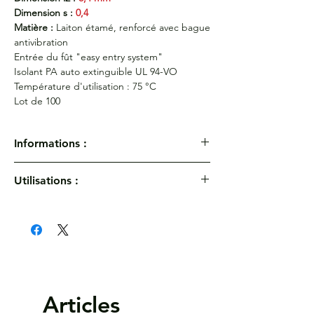
Dimension s :
0,4
Matière :
Laiton étamé, renforcé avec bague
antivibration
Entrée du fût "easy entry system"
Isolant PA auto extinguible UL 94-VO
Température d'utilisation : 75 °C
Lot de 100
Informations :
Fiche plate femelle - Section 1,5-2,5 mm² -
Utilisations :
Bleu
Réf :
730/5E*
Température d'utilisation : 75 °C
Epaisseur Fiche :
0,8 mm
Largeur Fiche :
5,2 mm
Dimension l1 :
18,7 mm
Dimension l2 :
6,4 mm
Dimension s :
0,4
Matière :
Laiton étamé, renforcé avec bague
Articles
antivibration