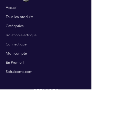
Accueil
Tous les produits
Catégories
Isolation électrique
Connectique
Mon compte
En Promo !
Sofraicome.com
SERVICES
Contactez-nous
Nos services
Centre d'aide