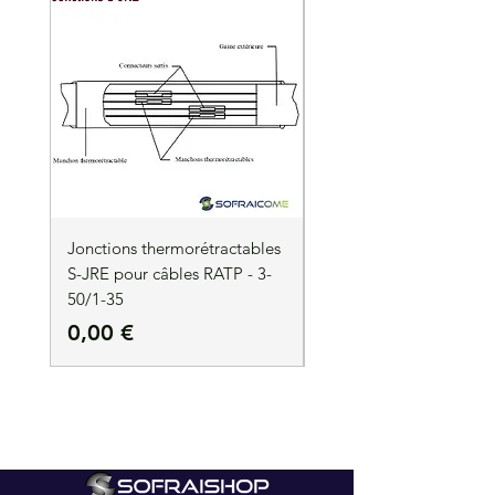
Jonctions thermorétractables
Jonctions thermorétrac
S-JRE pour câbles RATP - 3-
S-JRE pour câbles RATP
50/1-35
35/1-50
Prix
Prix
0,00 €
0,00 €