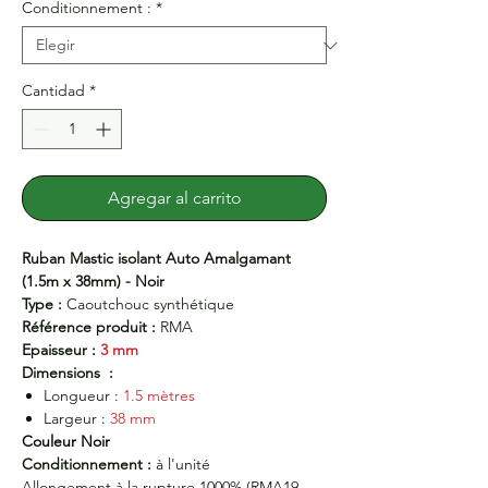
Conditionnement :
*
Cantidad
*
Agregar al carrito
Ruban Mastic isolant Auto Amalgamant
(1.5m x 38mm) - Noir
Type :
Caoutchouc synthétique
Référence produit :
RMA
Epaisseur :
3 mm
Dimensions :
Longueur :
1.5 mètres
Largeur :
38 mm
Couleur Noir
Conditionnement :
à l'unité
Allongement à la rupture 1000% (RMA19 -