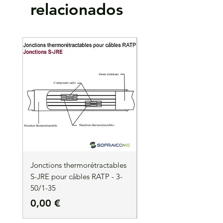
Excellent pour la réparation de câbles, les
relacionados
joints d'étanchéité
Jonctions thermorétractables
Jonctions thermorétrac
S-JRE pour câbles RATP - 3-
S-JRE pour câbles RATP
50/1-35
35/1-50
Precio
Precio
0,00 €
0,00 €