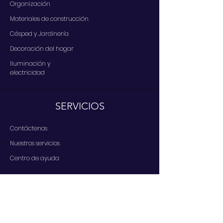
Organización
Materiales de construcción
Césped y Jardinería
Decoración del hogar
Iluminación y
electricidad
SERVICIOS
Contáctenos
Nuestros servicios
Centro de ayuda
A PROPOSITO
Quiénes somos ?