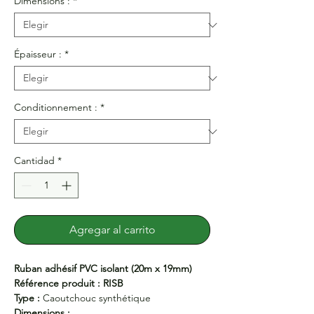
Dimensions :
*
Épaisseur :
*
Conditionnement :
*
Cantidad
*
Agregar al carrito
Ruban adhésif PVC isolant (20m x 19mm)
Référence produit : RISB
Type :
Caoutchouc synthétique
Dimensions :