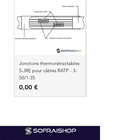
Jonctions thermorétractables
Jonctions thermorétrac
S-JRE pour câbles RATP - 3-
S-JRE pour câbles RATP
50/1-35
35/1-50
Precio
Precio
0,00 €
0,00 €