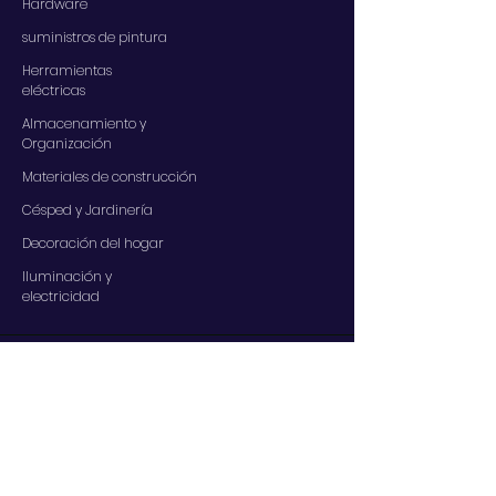
Hardware
suministros de pintura
Herramientas
eléctricas
Almacenamiento y
Organización
Materiales de construcción
Césped y Jardinería
Decoración del hogar
Iluminación y
electricidad
SERVICIOS
Contáctenos
Nuestros servicios
Centro de ayuda