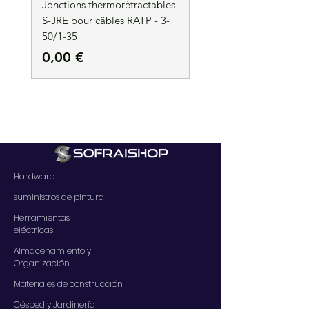
Jonctions thermorétractables
Jonctions thermorétrac
S-JRE pour câbles RATP - 3-
S-JRE pour câbles RATP
50/1-35
35/1-50
Precio
Precio
0,00 €
0,00 €
Hardware
suministros de pintura
Herramientas
eléctricas
Almacenamiento y
Organización
Materiales de construcción
Césped y Jardinería