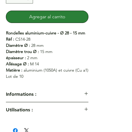
Agregar al carrito
Rondelles aluminium-cuivre - Ø 28 - 15 mm
Réf :
CS14-28
Diamètre Ø :
28 mm
Diamètre trou Ø :
15 mm
épaisseur :
2 mm
Allésage Ø :
M 14
Matière :
aluminium (1050A) et cuivre (Cu a1)
Lot de 10
Informations :
Rondelles aluminium-cuivre - Ø 28 - 15 mm
Utilisations :
Réf :
CS14-28
Diamètre Ø :
28 mm
Diamètre trou Ø :
15 mm
épaisseur :
2 mm