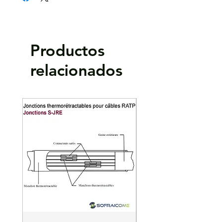
Allésage Ø :
M 14
Matière :
aluminium (1050A) et cuivre (Cu a1)
Lot de 10
Productos
relacionados