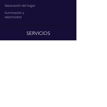
Decoración del hogar
Iluminación y
electricidad
SERVICIOS
Contáctenos
Nuestros servicios
Centro de ayuda
A PROPOSITO
Quiénes somos ?
Presentación
Socios