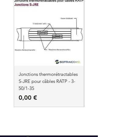
Jonctions thermorétractables
Jonctions thermorétrac
S-JRE pour câbles RATP - 3-
S-JRE pour câbles RATP
50/1-35
35/1-50
Precio
Precio
0,00 €
0,00 €