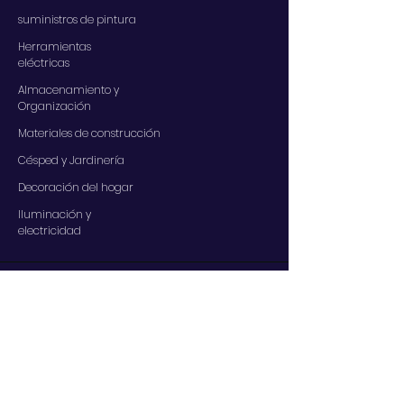
suministros de pintura
Herramientas
eléctricas
Almacenamiento y
Organización
Materiales de construcción
Césped y Jardinería
Decoración del hogar
Iluminación y
electricidad
SERVICIOS
Contáctenos
Nuestros servicios
Centro de ayuda