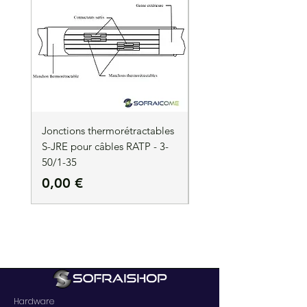
Jonctions thermorétractables
Jonctions thermorétrac
S-JRE pour câbles RATP - 3-
S-JRE pour câbles RATP
50/1-35
35/1-50
Precio
Precio
0,00 €
0,00 €
Hardware