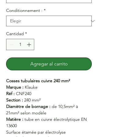
Conditionnement :
*
Cantidad
*
Agregar al carrito
Cosses tubulaires cuivre 240 mm²
Marque :
Klauke
Réf :
CNF240
Section :
240 mm²
Diamètre de bornage :
de 10,5mm² à
21mm² selon modèle
Matière :
tube en cuivre électrolytique EN
13600
Surface étamée par électrolyse