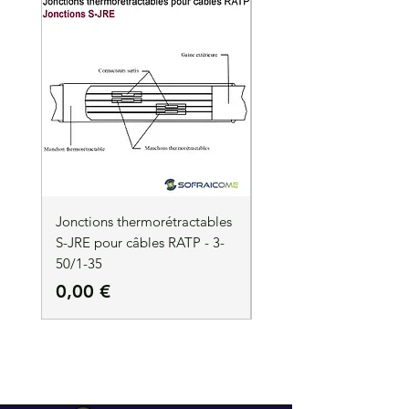
Jonctions thermorétractables
Jonctions thermorétrac
S-JRE pour câbles RATP - 3-
S-JRE pour câbles RATP
50/1-35
35/1-50
Precio
Precio
0,00 €
0,00 €