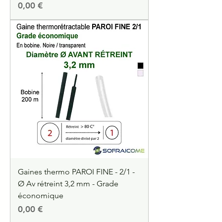
Precio
0,00 €
Gaines thermo PAROI FINE - 2/1 -
Ø Av rétreint 3,2 mm - Grade
économique
Precio
0,00 €