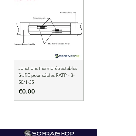
Jonctions thermorétractables
Jonctions thermorétrac
S-JRE pour câbles RATP - 3-
S-JRE pour câbles RATP
50/1-35
35/1-50
Price
Price
€0.00
€0.00