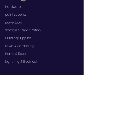
Hardware
paint supplies
powertools
Storage & Organization
Building Supplies
Lawn & Gardening
Home & Decor
Lightning & Electrical
SERVICES
Contact Us
Services
Help Center