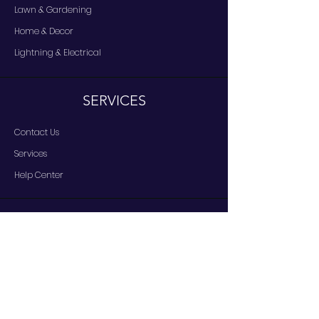
Lawn & Gardening
Home & Decor
Lightning & Electrical
SERVICES
Contact Us
Services
Help Center
IN REGARDS TO
About Us
Careers
Brands