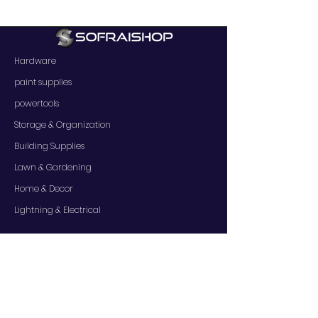
Hardware
paint supplies
powertools
Storage & Organization
Building Supplies
Lawn & Gardening
Home & Decor
Lightning & Electrical
SERVICES
Contact Us
Services