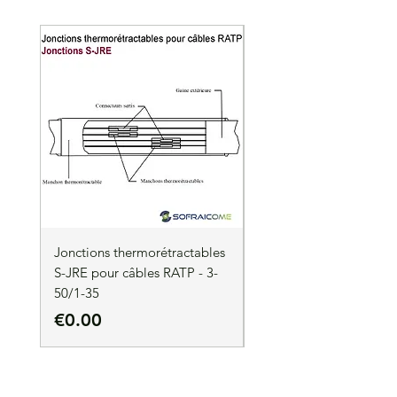
Lot de 3
Jonctions thermorétractables
Jonctions thermorétrac
S-JRE pour câbles RATP - 3-
S-JRE pour câbles RATP
50/1-35
35/1-50
Price
Price
€0.00
€0.00