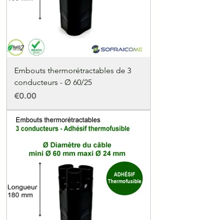
Embouts thermorétractables de 3
conducteurs - ∅ 60/25
Price
€0.00