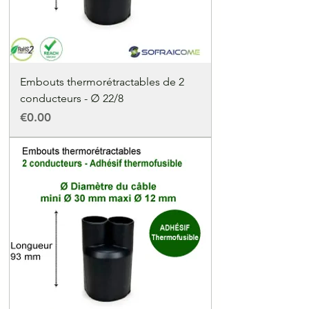
Embouts thermorétractables de 2
conducteurs - ∅ 22/8
Price
€0.00