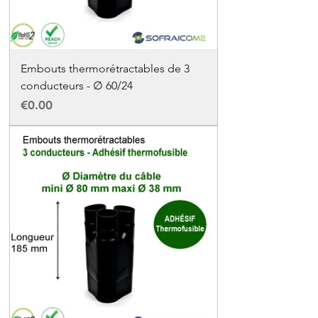
Embouts thermorétractables de 3
conducteurs - ∅ 60/24
Price
€0.00