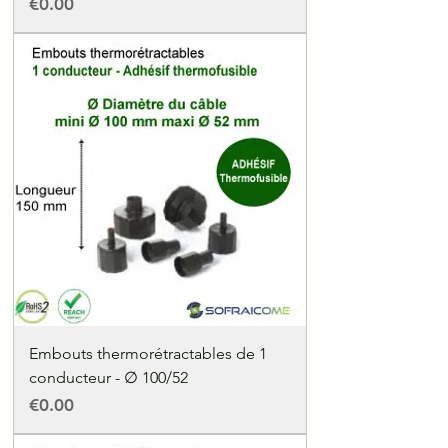
Price
€0.00
Embouts thermorétractables de 1
conducteur - ∅ 100/52
Price
€0.00