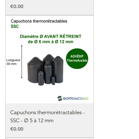
Price
€0.00
Capuchons thermorétractables -
SSC - ∅ 5 à 12 mm
Price
€0.00