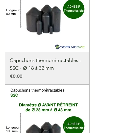
Capuchons thermorétractables -
SSC - ∅ 18 à 32 mm
Price
€0.00