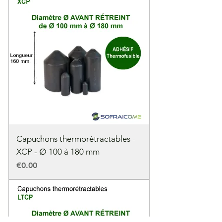
Capuchons thermorétractables -
XCP - ∅ 100 à 180 mm
Price
€0.00