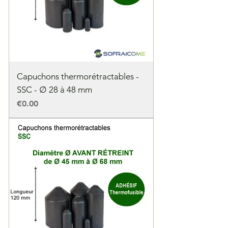
Capuchons thermorétractables -
SSC - ∅ 28 à 48 mm
Price
€0.00