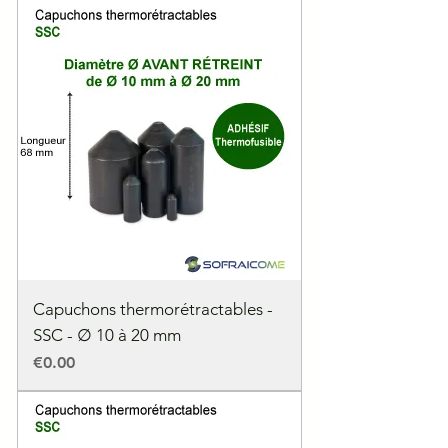
Capuchons thermorétractables -
SSC - ∅ 10 à 20 mm
Price
€0.00