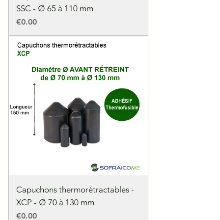
SSC - ∅ 65 à 110 mm
Price
€0.00
Capuchons thermorétractables -
XCP - ∅ 70 à 130 mm
Price
€0.00