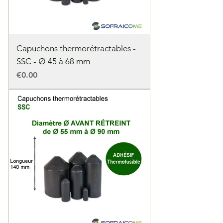
Capuchons thermorétractables -
SSC - ∅ 45 à 68 mm
Price
€0.00