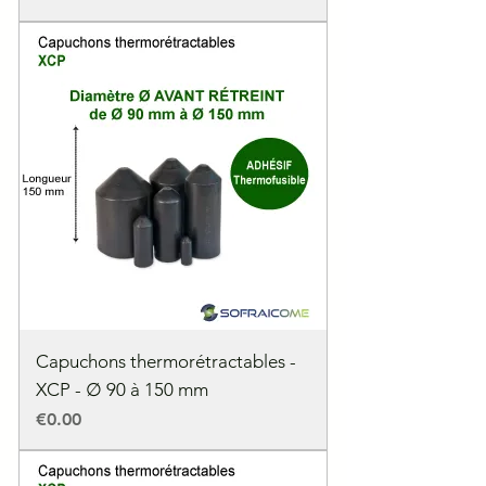
Capuchons thermorétractables -
XCP - ∅ 90 à 150 mm
Price
€0.00