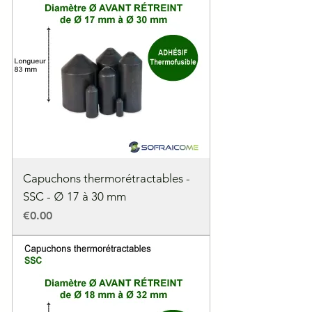
Capuchons thermorétractables -
SSC - ∅ 17 à 30 mm
Price
€0.00