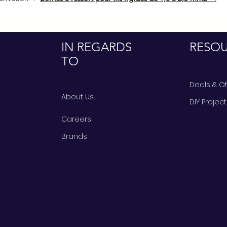
IN REGARDS
RESO
TO
Deals & O
About Us
DIY Projec
Careers
Brands