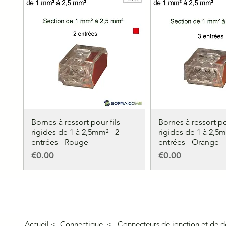
Bornes à ressort pour fils
Bornes à ressort po
rigides de 1 à 2,5mm² - 2
rigides de 1 à 2,5m
entrées - Rouge
entrées - Orange
Price
Price
€0.00
€0.00
Accueil <
Connectique <
Connecteurs de jonction e
t de d