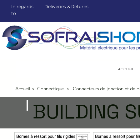
In regards
Deliveries & Returns
to
ACCUEIL
Accueil <
Connectique <
Connecteurs de jonction e
t de d
BUILDING S