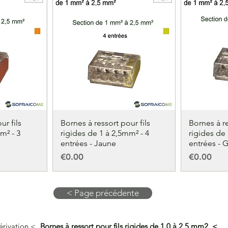
ur fils
Bornes à ressort pour fils
Bornes à re
m² - 3
rigides de 1 à 2,5mm² - 4
rigides de 
entrées - Jaune
entrées - G
Price
Price
€0.00
€0.00
< Page précédente
érivation <
Bornes à ressort pour fils rigides de 1,0 à 2,5 mm2 <