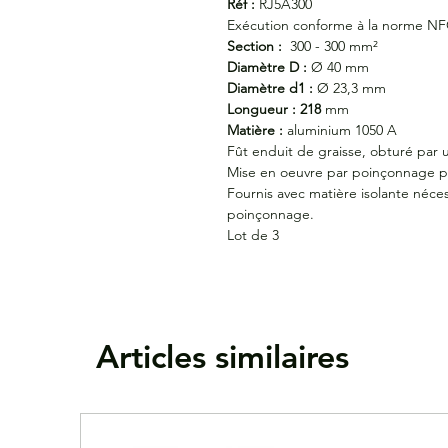
Réf :
RJ5A300
Exécution conforme à la norme NF
Section :
300 - 300 mm²
Diamètre D :
Ø 40 mm
Diamètre d1 :
Ø 23,3 mm
Longueur : 218
mm
Matière :
aluminium 1050 A
Fût enduit de graisse, obturé par
Mise en oeuvre par poinçonnage 
Fournis avec matière isolante néc
poinçonnage.
Lot de 3
Articles similaires