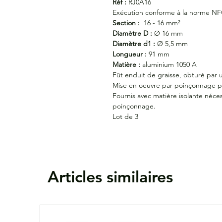
Réf :
RJ0A16
Exécution conforme à la norme NF
Section :
16 - 16 mm²
Diamètre D :
Ø 16 mm
Diamètre d1 :
Ø 5,5 mm
Longueur :
91 mm
Matière :
aluminium 1050 A
Fût enduit de graisse, obturé par
Mise en oeuvre par poinçonnage 
Fournis avec matière isolante néc
poinçonnage.
Lot de 3
Articles similaires