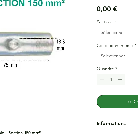
Prix
0,00 €
Section :
*
Sélectionner
Conditionnement :
*
Sélectionner
Quantité
*
AJO
Informations :
le - Section 150 mm²
Manchons à butée po