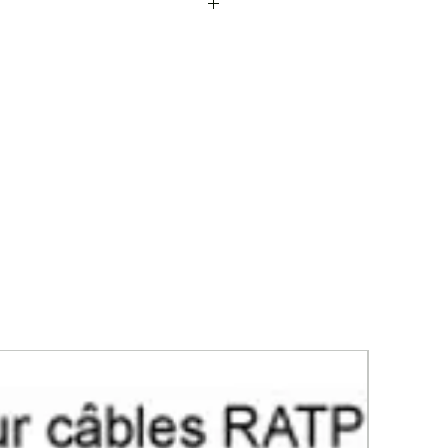
forme à la norme NF C20-130,
dées 90° ou cosses tubulaires à
,3 mm
u sur chacune de ces
cosses
vous
e le câble est bien positionné
vre électrolytique selon norme EN
e d'une information mentionnant
utiliser ainsi que le diamètre du
lectrolyse