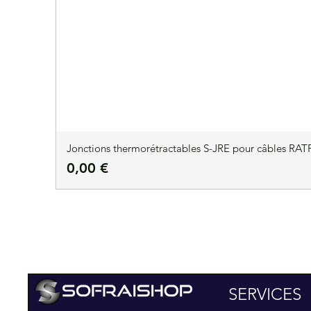
Jonctions thermorétractables S-JRE pour câbles RATP
Prix
0,00 €
SERVICES