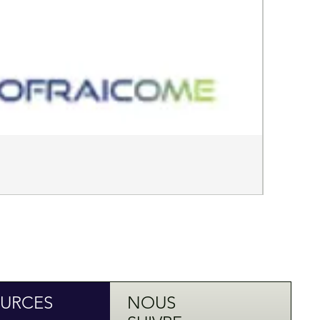
Jonctions
Prix
0,00 €
URCES
NOUS