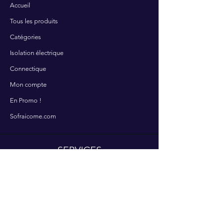
Accueil
Tous les produits
Catégories
Isolation électrique
Connectique
Mon compte
En Promo !
Sofraicome.com
SERVICES
Contactez-nous
Nos services
Centre d'aide