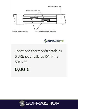
Jonctions thermorétractables
Jonctions thermorétrac
S-JRE pour câbles RATP - 3-
S-JRE pour câbles RATP
50/1-35
35/1-50
Prix
Prix
0,00 €
0,00 €