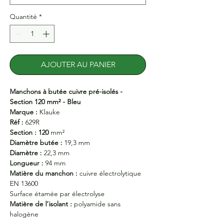
Quantité
*
AJOUTER AU PANIER
Manchons à butée cuivre pré-isolés -
Section 120 mm² - Bleu
Marque :
Klauke
Réf :
629R
Section : 120
mm²
Diamètre butée :
19,3 mm
Diamètre :
22,3 mm
Longueur :
94 mm
Matière du manchon :
cuivre électrolytique
EN 13600
Surface étamée par électrolyse
Matière de l’isolant :
polyamide sans
halogène