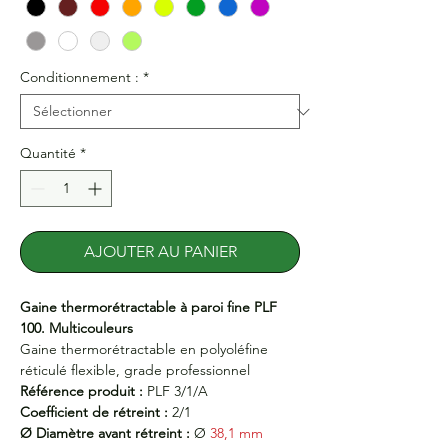
Conditionnement :
*
Quantité
*
AJOUTER AU PANIER
Gaine thermorétractable à paroi fine PLF
100. Multicouleurs
Gaine thermorétractable en polyoléfine
réticulé flexible, grade professionnel
Référence produit :
PLF 3/1/A
Coefficient de rétreint :
2/1
Ø Diamètre avant rétreint :
Ø
38,1 mm