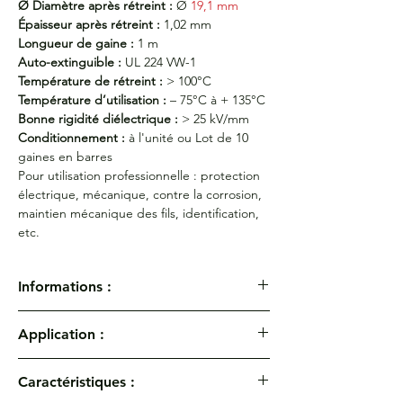
Ø Diamètre après rétreint :
Ø
19,1 mm
Épaisseur après rétreint :
1,02 mm
Longueur de gaine :
1 m
Auto-extinguible :
UL 224 VW-1
Température de rétreint :
> 100°C
Température d’utilisation :
– 75°C à + 135°C
Bonne rigidité diélectrique :
> 25 kV/mm
Conditionnement :
à l'unité ou
Lot de 10
gaines en barres
Pour utilisation professionnelle : protection
électrique, mécanique, contre la corrosion,
maintien mécanique des fils, identification,
etc.
Informations :
Gaine thermorétractable à paroi fine PLF
Application :
100. Multicouleurs
Gaine thermorétractable en polyoléfine
Pour utilisation professionnelle : protection
réticulé flexible, grade professionnel
Caractéristiques :
électrique, mécanique, contre la corrosion,
Référence produit :
PLF 3/1/A