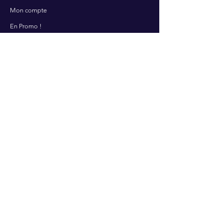
Mon compte
En Promo !
Sofraicome.com
SERVICES
Contactez-nous
Nos services
Centre d'aide
A PROPOS
Qui sommes nous ?
Présentation
Partenaires