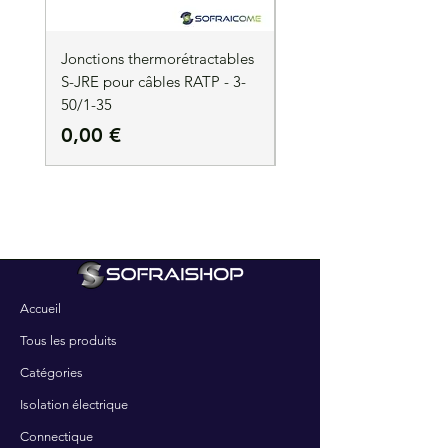
Jonctions thermorétractables
Jonctions thermorétrac
S-JRE pour câbles RATP - 3-
S-JRE pour câbles RATP
50/1-35
35/1-50
Prix
Prix
0,00 €
0,00 €
Accueil
Tous les produits
Catégories
Isolation électrique
Connectique