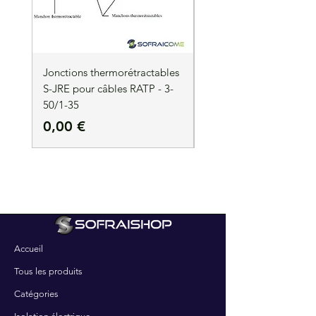
Jonctions thermorétractables
Jonctions thermorétrac
S-JRE pour câbles RATP - 3-
S-JRE pour câbles RATP
50/1-35
35/1-50
Prix
Prix
0,00 €
0,00 €
Accueil
Tous les produits
Catégories