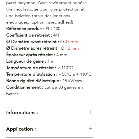
paroi moyenne. Avec revêtement adhésif
thermoplastique pour une protection et
une isolation totale des jonctions
électriques. (option : avec adhésif)
Référence produit :
PLT 100
Coefficient de rétreint : 4
/1
Ø Diamètre avant rétreint :
Ø
45 mm
Ø Diamètre après rétreint :
Ø
12 mm
Épaisseur après rétreint :
4 mm
Longueur de gaine :
1 m
Température de rétreint :
> 110°C
Température d’utilisation :
– 55°C à + 110°C
Bonne rigidité diélectrique :
15 kV/mm
Conditionnement :
Lot de 30 gaines en
barres
Informations :
Gaines thermorétractables PAROI
Application :
ÉPAISSE PLT 100 - Rétreint 4/1 - Noire.
Avec
ou sans adhésif