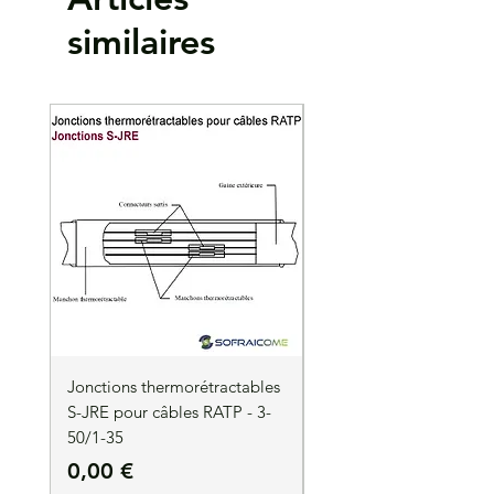
Matière :
Cuivre EN13600. Isolant en
similaires
polypropylène sabs halogène
Surface étamée par électrolyse
Température d'utilisation : 105 °C maxi en
continu
Lot de 100 pièces
Jonctions thermorétractables
Jonctions thermorétrac
S-JRE pour câbles RATP - 3-
S-JRE pour câbles RATP
50/1-35
35/1-50
Prix
Prix
0,00 €
0,00 €