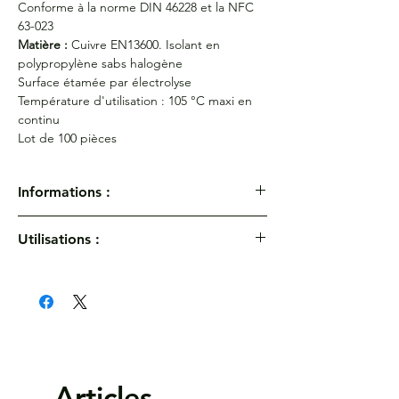
Conforme à la norme DIN 46228 et la NFC
63-023
Matière :
Cuivre EN13600. Isolant en
polypropylène sabs halogène
Surface étamée par électrolyse
Température d'utilisation : 105 °C maxi en
continu
Lot de 100 pièces
Informations :
Embouts de câblage pré-isolés NFC -
Utilisations :
Section 10 mm² Marron
Réf :
176/12-18
Température d'utilisation : 105 °C maxi en
Dimension d1 :
4,5 mm
continu
Dimension d3 :
8,4 mm
Dimension L1 :
de 21,5 mm à 27 mm
Dimension L2 :
de 12 mm à 18 mm
Dimension s1 :
0,20 mm
Conforme à la norme DIN 46228 et la NFC
Articles
63-023