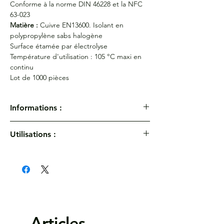
Conforme à la norme DIN 46228 et la NFC
63-023
Matière :
Cuivre EN13600. Isolant en
polypropylène sabs halogène
Surface étamée par électrolyse
Température d'utilisation : 105 °C maxi en
continu
Lot de 1000 pièces
Informations :
Embouts de câblage pré-isolés NFC -
Utilisations :
Section 1,5 mm² Noir
Réf :
172/6-18
Température d'utilisation : 105 °C maxi en
Dimension d1 :
1,7 mm
continu
Dimension d3 :
3,9 mm
Dimension L1 :
de 11,5 mm à 22,8 mm
Dimension L2 :
de 6 mm à 18 mm
Dimension s1 :
0,15 mm
Conforme à la norme DIN 46228 et la NFC
Articles
63-023