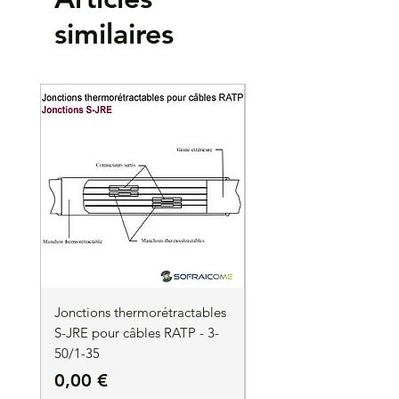
Matière :
Cuivre EN13600. Isolant en
similaires
polypropylène sabs halogène
Surface étamée par électrolyse
Température d'utilisation : 105 °C maxi en
continu
Lot de 1000 pièces
Jonctions thermorétractables
Jonctions thermorétrac
S-JRE pour câbles RATP - 3-
S-JRE pour câbles RATP
50/1-35
35/1-50
Prix
Prix
0,00 €
0,00 €