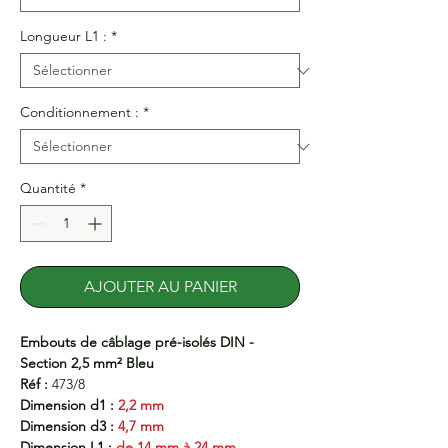
Longueur L1 :
*
Conditionnement :
*
Quantité
*
AJOUTER AU PANIER
Embouts de câblage pré-isolés DIN -
Section 2,5 mm² Bleu
Réf :
473/8
Dimension d1 :
2,2
mm
Dimension d3 :
4,7 mm
Dimension L1 :
de 14 mm à 24 mm