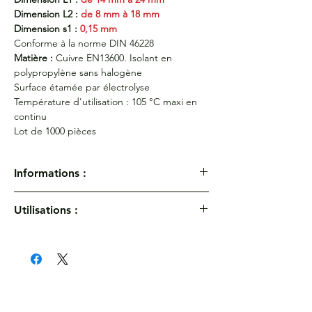
Dimension L2 :
de 8 mm à 18 mm
Dimension s1 :
0,15 mm
Conforme à la norme DIN 46228
Matière :
Cuivre EN13600. Isolant en
polypropylène sans halogène
Surface étamée par électrolyse
Température d'utilisation : 105 °C maxi en
continu
Lot de 1000 pièces
Informations :
Embouts de câblage pré-isolés DIN -
Utilisations :
Section 2,5 mm² Bleu
Réf :
473/8
Température d'utilisation : 105 °C maxi en
Dimension d1 :
2,2
mm
continu
Dimension d3 :
4,7 mm
Dimension L1 :
de 14 mm à 24 mm
Dimension L2 :
de 8 mm à 18 mm
Dimension s1 :
0,15 mm