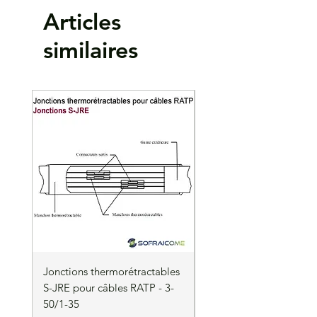
Conforme à la norme DIN 46228
Articles
Matière :
Cuivre EN13600. Isolant en
polypropylène sans halogène
similaires
Surface étamée par électrolyse
Température d'utilisation : 105 °C maxi en
continu
Lot de 1000 pièces
Jonctions thermorétractables
Jonctions thermorétrac
S-JRE pour câbles RATP - 3-
S-JRE pour câbles RATP
50/1-35
35/1-50