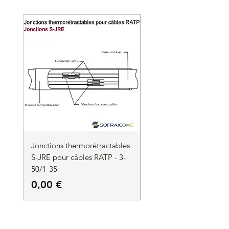
Certifié NF. Lot de 50
Jonctions thermorétractables
Jonctions thermorétrac
S-JRE pour câbles RATP - 3-
S-JRE pour câbles RATP
50/1-35
35/1-50
Prix
Prix
0,00 €
0,00 €