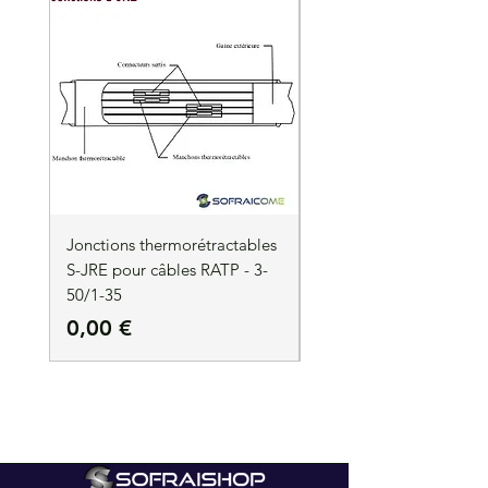
Jonctions thermorétractables
Jonctions thermorétrac
S-JRE pour câbles RATP - 3-
S-JRE pour câbles RATP
50/1-35
35/1-50
Prix
Prix
0,00 €
0,00 €