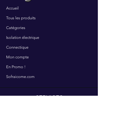
Accueil
Tous les produits
Catégories
Isolation électrique
Connectique
Mon compte
En Promo !
Sofraicome.com
SERVICES
Contactez-nous
Nos services
Centre d'aide