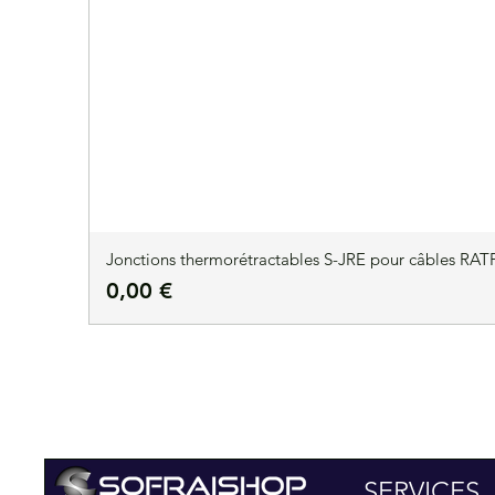
Jonctions thermorétractables S-JRE pour câbles RATP
Prix
0,00 €
SERVICES