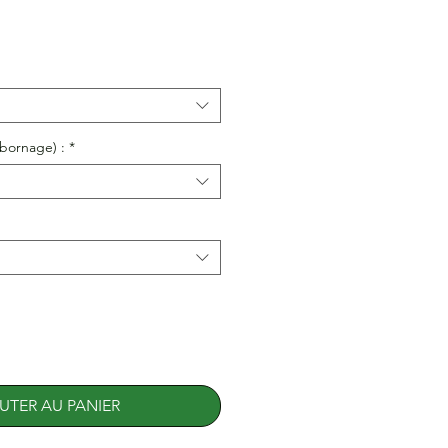
bornage) :
*
UTER AU PANIER