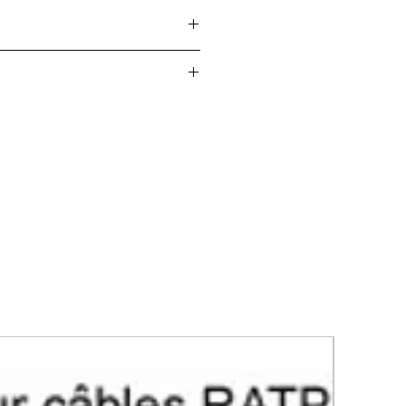
ivre série économique - Section 10
forme à la norme NF C20-130,
dées 90° ou cosses tubulaires à
u sur chacune de ces
cosses
vous
e :
de 5,3 mm à 8,5mm selon
e le câble est bien positionné
ctrolytique EN 13600
e d'une information mentionnant
électrolyse
utiliser ainsi que le diamètre du
einé
d’inspection et tulipage
 IEC 61238-1
00