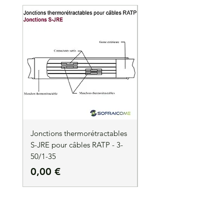
Jonctions thermorétractables
Jonctions thermorétrac
S-JRE pour câbles RATP - 3-
S-JRE pour câbles RATP
50/1-35
35/1-50
Prix
Prix
0,00 €
0,00 €