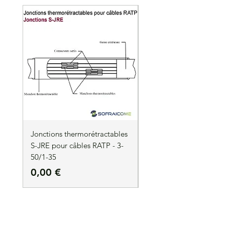
Jonctions thermorétractables
Jonctions thermorétrac
S-JRE pour câbles RATP - 3-
S-JRE pour câbles RATP
50/1-35
35/1-50
Prix
Prix
0,00 €
0,00 €