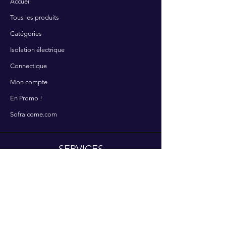
Accueil
Tous les produits
Catégories
Isolation électrique
Connectique
Mon compte
En Promo !
Sofraicome.com
SERVICES
Contactez-nous
Nos services
Centre d'aide