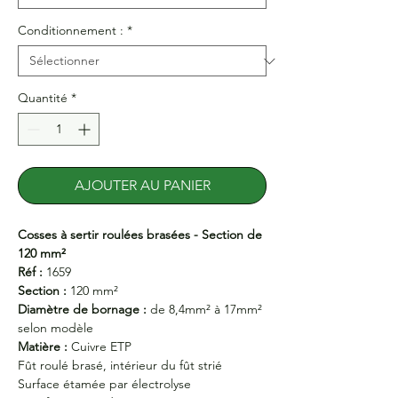
Conditionnement :
*
Quantité
*
AJOUTER AU PANIER
Cosses à sertir roulées brasées - Section de
120 mm²
Réf :
1659
Section :
120 mm²
Diamètre de bornage :
de 8,4mm² à 17mm²
selon modèle
Matière :
Cuivre ETP
Fût roulé brasé, intérieur du fût strié
Surface étamée par électrolyse