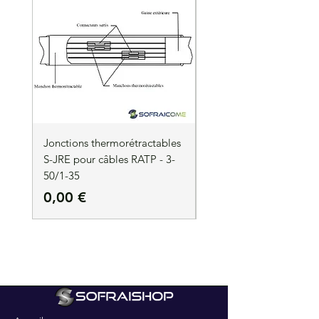
Jonctions thermorétractables
Jonctions thermorétrac
S-JRE pour câbles RATP - 3-
S-JRE pour câbles RATP
50/1-35
35/1-50
Prix
Prix
0,00 €
0,00 €