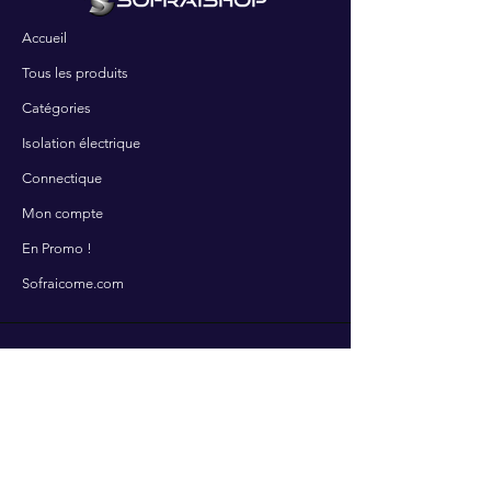
Accueil
Tous les produits
Catégories
Isolation électrique
Connectique
Mon compte
En Promo !
Sofraicome.com
SERVICES
Contactez-nous
Nos services
Centre d'aide