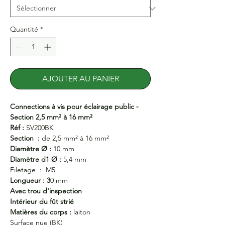
Quantité
*
AJOUTER AU PANIER
Connections à vis pour éclairage public -
Section 2,5 mm² à 16 mm²
Réf :
SV200BK
Section :
de 2,5 mm² à 16 mm²
Diamètre Ø :
10 mm
Diamètre d1 Ø :
5,4 mm
Filetage :
M5
Longueur : 3
0 mm
Avec trou d'inspection
Intérieur du fût strié
Matières du corps :
laiton
Surface nue (BK)