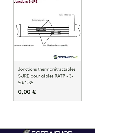
Jonctions thermorétractables
Jonctions thermorétrac
S-JRE pour câbles RATP - 3-
S-JRE pour câbles RATP
50/1-35
35/1-50
Prix
Prix
0,00 €
0,00 €