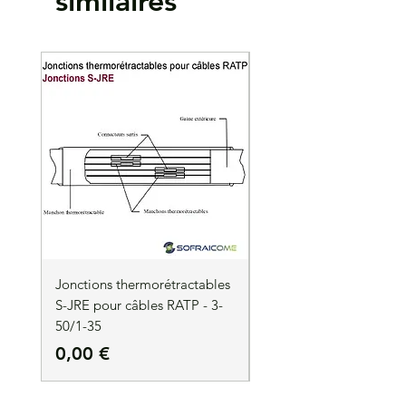
similaires
très haute résistance
Surface étamée
Intérieur du fût strié pour améliorer le
contact
Matières des vis :
vis en alliage de cuivre
étamé, haute résistance
Lot de 4
Jonctions thermorétractables
Jonctions thermorétrac
S-JRE pour câbles RATP - 3-
S-JRE pour câbles RATP
50/1-35
35/1-50
Prix
Prix
0,00 €
0,00 €