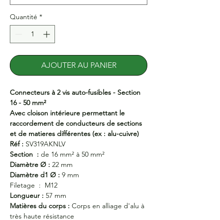
Quantité
*
AJOUTER AU PANIER
Connecteurs à 2 vis auto-fusibles - Section
16 - 50 mm²
Avec cloison intérieure permettant le
raccordement de conducteurs de sections
et de matieres différentes (ex : alu-cuivre)
Réf :
SV319AKNLV
Section :
de 16 mm² à 50 mm²
Diamètre Ø :
22 mm
Diamètre d1 Ø :
9 mm
Filetage :
M12
Longueur :
57 mm
Matières du corps :
Corps en alliage d'alu à
très haute résistance