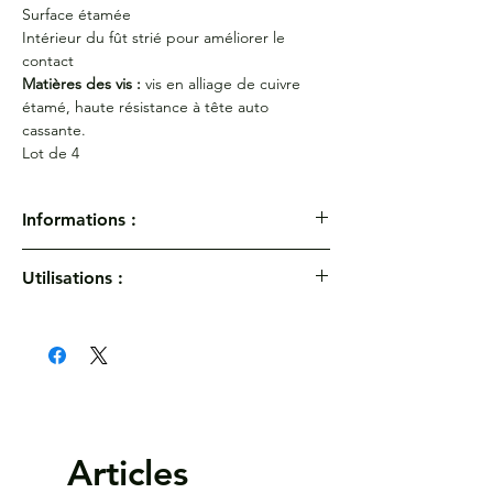
Surface étamée
Intérieur du fût strié pour améliorer le
contact
Matières des vis :
vis en alliage de cuivre
étamé, haute résistance à tête auto
cassante.
Lot de 4
Informations :
Connecteurs à 2 vis auto-fusibles - Section
Utilisations :
16 - 50 mm²
Avec cloison intérieure permettant le
Avec cloison intérieure permettant le
raccordement de conducteurs de sections
raccordement de conducteurs de sections
et de matieres différentes (ex : alu-cuivre)
et de matieres différentes (ex : alu-cuivre)
Réf :
SV319AKNLV
Section :
de 16 mm² à 50 mm²
Diamètre Ø :
22 mm
Diamètre d1 Ø :
9 mm
Articles
Filetage :
M12
Longueur :
57 mm