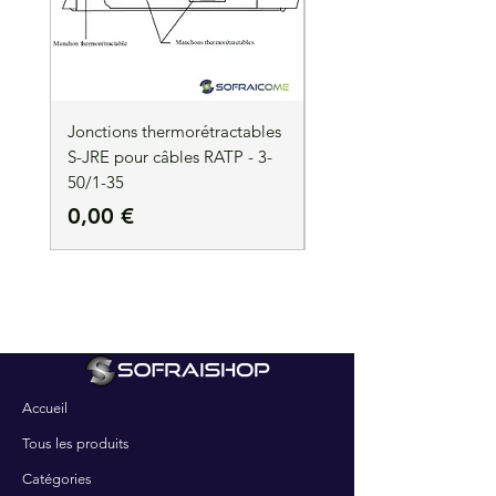
Jonctions thermorétractables
Jonctions thermorétrac
S-JRE pour câbles RATP - 3-
S-JRE pour câbles RATP
50/1-35
35/1-50
Prix
Prix
0,00 €
0,00 €
Accueil
Tous les produits
Catégories