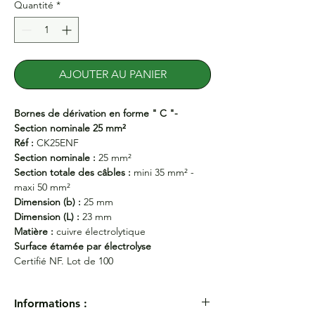
Quantité
*
AJOUTER AU PANIER
Bornes de dérivation en forme " C "-
Section nominale 25 mm²
Réf :
CK25ENF
Section nominale :
25 mm²
Section totale des câbles :
mini 35 mm² -
maxi 50 mm²
Dimension (b) :
25 mm
Dimension (L) :
23 mm
Matière :
cuivre électrolytique
Surface étamée par électrolyse
Certifié NF. Lot de 100
Informations :