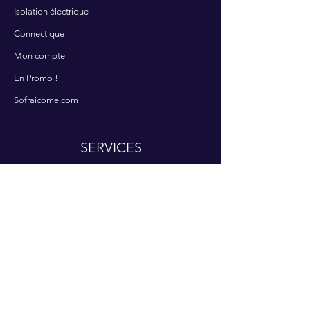
Isolation électrique
Connectique
Mon compte
En Promo !
Sofraicome.com
SERVICES
Contactez-nous
Nos services
Centre d'aide
A PROPOS
Qui sommes nous ?