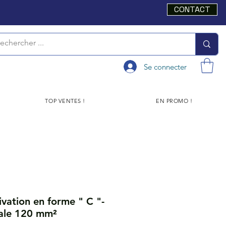
CONTACT
Se connecter
TOP VENTES !
EN PROMO !
vation en forme " C "-
ale 120 mm²