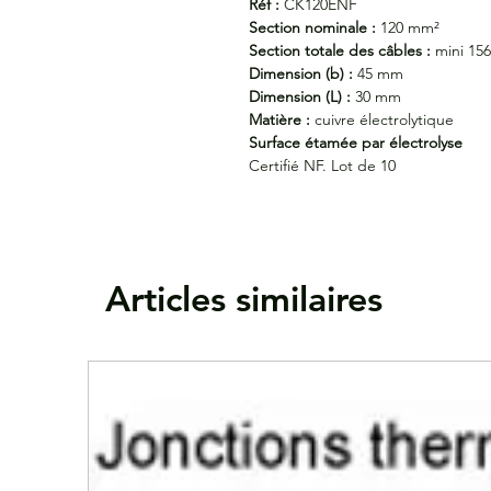
Réf :
CK120ENF
Section nominale :
120 mm²
Section totale des câbles :
mini 15
Dimension (b) :
45 mm
Dimension (L) :
30 mm
Matière :
cuivre électrolytique
Surface étamée par électrolyse
Certifié NF. Lot de 10
Articles similaires