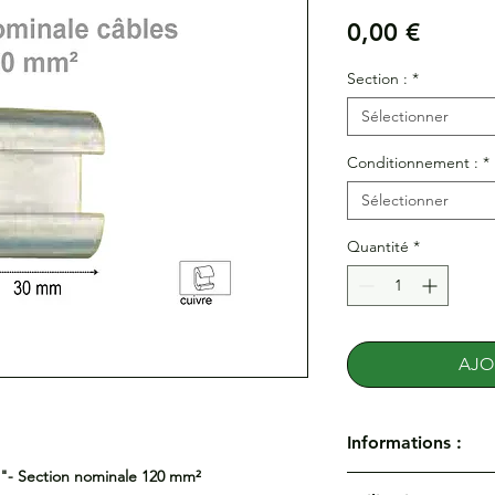
Prix
0,00 €
Section :
*
Sélectionner
Conditionnement :
*
Sélectionner
Quantité
*
AJO
Informations :
 "- Section nominale 120 mm²
Bornes de dérivation