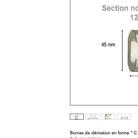
Bornes de dérivation en forme " C