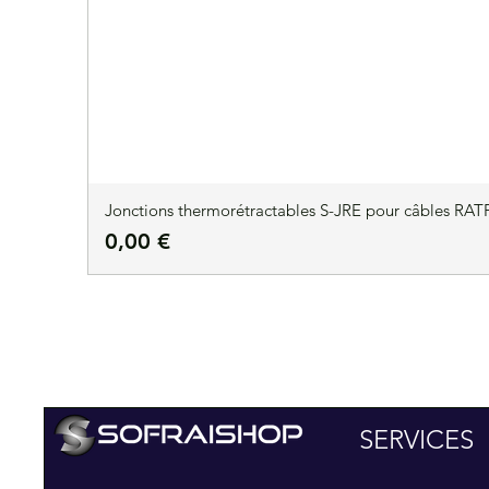
Jonctions thermorétractables S-JRE pour câbles RATP
Prix
0,00 €
SERVICES