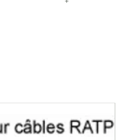
0 mm²
bles :
mini 156 mm² - maxi 240 mm²
mm
m
rolytique
lectrolyse