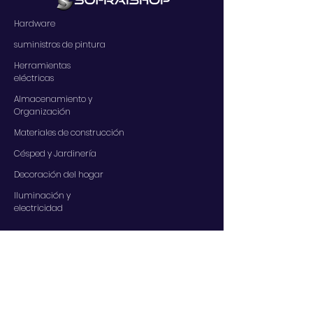
Hardware
suministros de pintura
Herramientas
eléctricas
Almacenamiento y
Organización
Materiales de construcción
Césped y Jardinería
Decoración del hogar
Iluminación y
electricidad
SERVICIOS
Contáctenos
Nuestros servicios