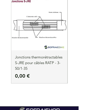
Jonctions thermorétractables
Jonctions thermorétrac
S-JRE pour câbles RATP - 3-
S-JRE pour câbles RATP
50/1-35
35/1-50
Precio
Precio
0,00 €
0,00 €