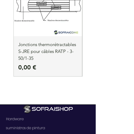
Jonctions thermorétractables
Jonctions thermorétrac
S-JRE pour câbles RATP - 3-
S-JRE pour câbles RATP
50/1-35
35/1-50
Precio
Precio
0,00 €
0,00 €
Hardware
suministros de pintura