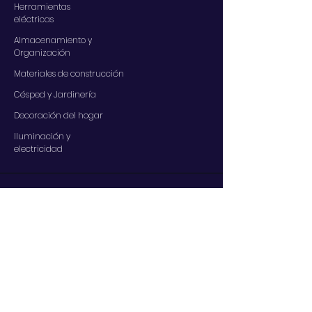
Herramientas
eléctricas
Almacenamiento y
Organización
Materiales de construcción
Césped y Jardinería
Decoración del hogar
Iluminación y
electricidad
SERVICIOS
Contáctenos
Nuestros servicios
Centro de ayuda