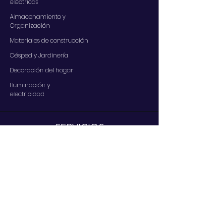
eléctricas
Almacenamiento y
Organización
Materiales de construcción
Césped y Jardinería
Decoración del hogar
Iluminación y
electricidad
SERVICIOS
Contáctenos
Nuestros servicios
Centro de ayuda
A PROPOSITO