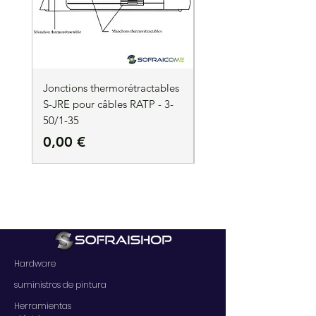
Jonctions thermorétractables
Jonctions thermorétrac
S-JRE pour câbles RATP - 3-
S-JRE pour câbles RATP
50/1-35
35/1-50
Precio
Precio
0,00 €
0,00 €
Hardware
suministros de pintura
Herramientas