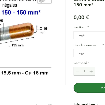
150 mm²
Precio
0,00 €
Section :
*
Elegir
Conditionnement :
*
Elegir
Cantidad
*
Ag
Informations :