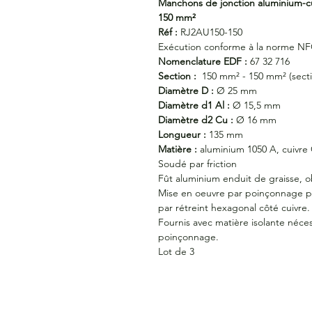
Manchons de jonction aluminium-cui
150 mm²
Réf :
RJ2AU150-150
Exécution conforme à la norme NF
Nomenclature EDF :
67 32 716
Section :
150 mm² - 150 mm² (secti
Diamètre D :
Ø 25 mm
Diamètre d1 Al :
Ø 15,5 mm
Diamètre d2 Cu :
Ø 16 mm
Longueur :
135 mm
Matière :
aluminium 1050 A, cuivre
Soudé par friction
Fût aluminium enduit de graisse, 
Mise en oeuvre par poinçonnage pr
par rétreint hexagonal côté cuivre.
Fournis avec matière isolante néc
poinçonnage.
Lot de 3