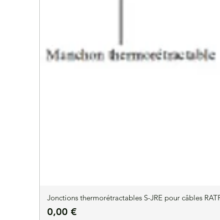
Jonctions thermorétractables S-JRE pour câbles RATP
Precio
0,00 €