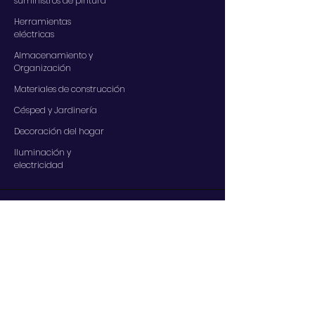
suministros de pintura
Herramientas
eléctricas
Almacenamiento y
Organización
Materiales de construcción
Césped y Jardinería
Decoración del hogar
Iluminación y
electricidad
SERVICIOS
Contáctenos
Nuestros servicios
Centro de ayuda