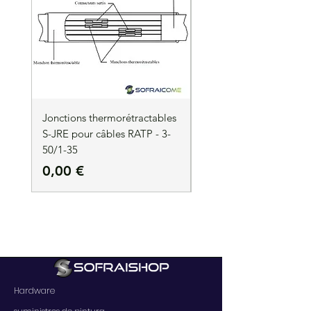
Jonctions thermorétractables
Jonctions thermorétrac
S-JRE pour câbles RATP - 3-
S-JRE pour câbles RATP
50/1-35
35/1-50
Precio
Precio
0,00 €
0,00 €
Hardware