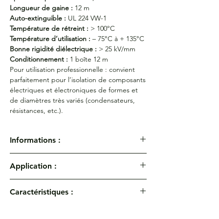
Longueur de gaine :
12 m
Auto-extinguible :
UL 224 VW-1
Température de rétreint :
> 100°C
Température d’utilisation :
– 75°C à + 135°C
Bonne rigidité diélectrique :
> 25 kV/mm
Conditionnement :
1 boîte 12 m
Pour utilisation professionnelle : convient
parfaitement pour l’isolation de composants
électriques et électroniques de formes et
de diamètres très variés (condensateurs,
résistances, etc.).
Informations :
Gaine thermorétractable à paroi fine PLF
Application :
103 en dévidoir noir
Gaine thermorétractable en polyoléfine
Pour utilisation professionnelle : convient
réticulé flexible, grade professionnel
Caractéristiques :
parfaitement pour l’isolation de composants
Référence produit : HTB
électriques et électroniques de formes et
Coefficient de rétreint :
3/1
Spécifications : MIL - I - 23053/5 classes 1 et
de diamètres très variés (condensateurs,