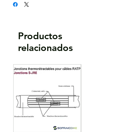
Ø Diamètre avant rétreint :
Ø
3 mm
2
résistances, etc.).
Ø Diamètre après rétreint :
Ø
1 mm
Conforme aux directives européennes
Épaisseur après rétreint :
0,55 mm
2002/95/EC (RoHS), 2002/95 EC (WEEE)
Longueur de gaine :
12 m
Auto-extinguible :
UL 224 VW-1
Température de rétreint :
> 100°C
Productos
Température d’utilisation :
– 75°C à + 135°C
Bonne rigidité diélectrique :
> 25 kV/mm
relacionados
Conditionnement :
1 boîte 12 m
Pour utilisation professionnelle : convient
parfaitement pour l’isolation de composants
électriques et électroniques de formes et
de diamètres très variés (condensateurs,
résistances, etc.).