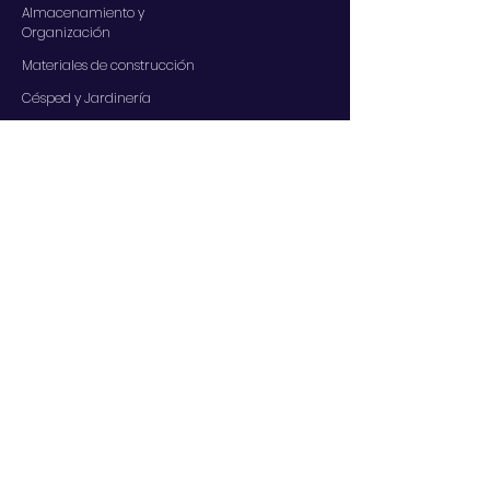
Almacenamiento y
Organización
Materiales de construcción
Césped y Jardinería
Decoración del hogar
Iluminación y
electricidad
SERVICIOS
Contáctenos
Nuestros servicios
Centro de ayuda
A PROPOSITO