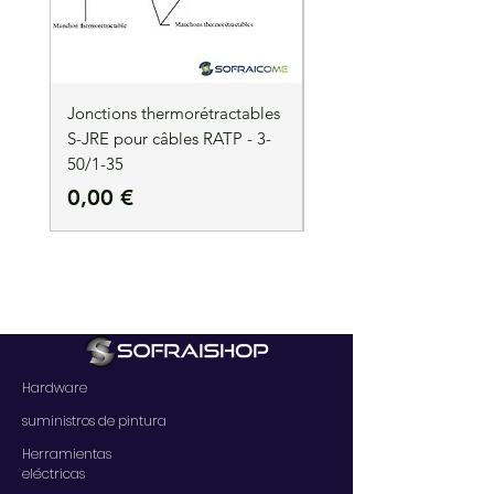
Jonctions thermorétractables
Jonctions thermorétrac
S-JRE pour câbles RATP - 3-
S-JRE pour câbles RATP
50/1-35
35/1-50
Precio
Precio
0,00 €
0,00 €
Hardware
suministros de pintura
Herramientas
eléctricas