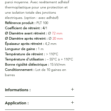
paroi moyenne. Avec revêtement adhésif
thermoplastique pour une protection et
une isolation totale des jonctions
électriques. (option : avec adhésif)
Référence produit :
PLT 100
Coefficient de rétreint : 4
/1
Ø Diamètre avant rétreint :
Ø
72 mm
Ø Diamètre après rétreint :
Ø
20 mm
Épaisseur après rétreint :
4,2 mm
Longueur de gaine :
1 m
Température de rétreint :
> 110°C
Température d’utilisation :
– 55°C à + 110°C
Bonne rigidité diélectrique :
15 kV/mm
Conditionnement :
Lot de 10 gaines en
barres
Informations :
Gaines thermorétractables PAROI
Application :
ÉPAISSE PLT 100 - Rétreint 4/1 - Noire.
Avec
ou sans adhésif