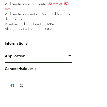
Ø diamètre du câble : entre
22 mm et 150
mm
Ø diamètre des sorties : Voir le tableau des
dimensions
Résistance à la traction > 10 MPa
Allongement à la rupture 300 %
Informations :
Extrémités embouts thermorétractables -
Application :
Noir - 2 CONNECTEURS
Ø diamètre du câble 22 mm à 150 mm
Références : SSB
Caractéristiques :
Polyoléfine enduite d'adhésif themofusible.
Température d'utilisation : -55°C / +110°C
Température de rétreint : +110°C
Température de rétreint complet : +130°C
Etanchéîté parfaite Waterproof.
Isolation électrique parfaite, protection
mécanique, 2 conducteurs.