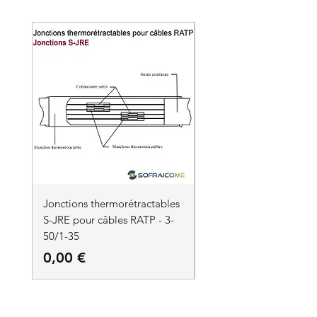
Jonctions thermorétractables
Jonctions thermorétrac
S-JRE pour câbles RATP - 3-
S-JRE pour câbles RATP
50/1-35
35/1-50
Precio
Precio
0,00 €
0,00 €