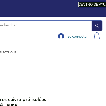
CENTRO DE AY
Se connecter
 ÉLECTRIQUE
res cuivre pré-isolées -
² Jaune