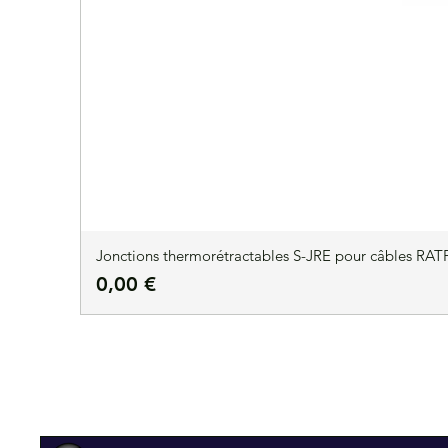
Jonctions thermorétractables S-JRE pour câbles RATP
Precio
0,00 €