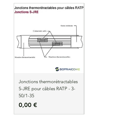
Jonctions thermorétractables
Jonctions thermorétrac
S-JRE pour câbles RATP - 3-
S-JRE pour câbles RATP
50/1-35
35/1-50
Precio
Precio
0,00 €
0,00 €